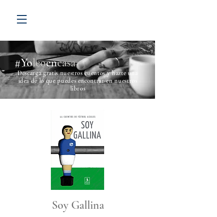
#Yo
leo
en
casa
Descarga gratis nuestros cuentos y hazte una
idea de lo que puedes encontrar en nuestros
libros
Soy Gallina